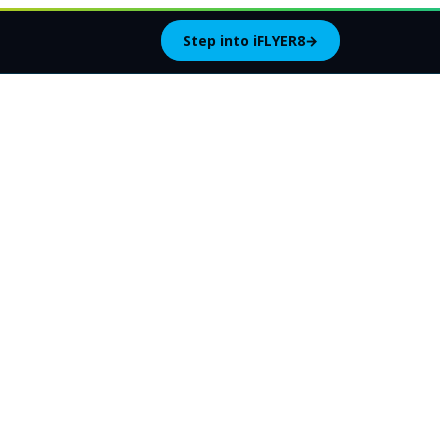
Step into iFLYER8
→