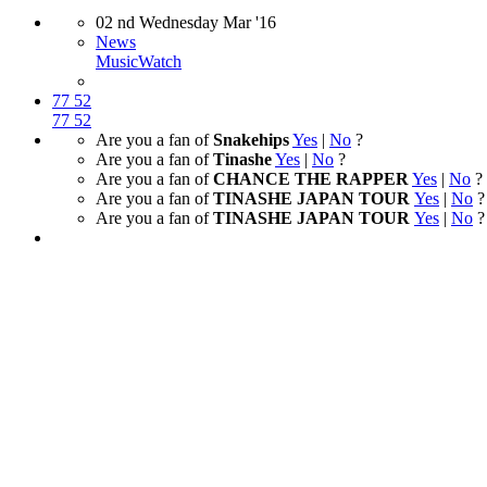
02
nd
Wednesday
Mar
'16
News
Music
Watch
77
52
77
52
Are you a fan of
Snakehips
Yes
|
No
?
Are you a fan of
Tinashe
Yes
|
No
?
Are you a fan of
CHANCE THE RAPPER
Yes
|
No
?
Are you a fan of
TINASHE JAPAN TOUR
Yes
|
No
?
Are you a fan of
TINASHE JAPAN TOUR
Yes
|
No
?