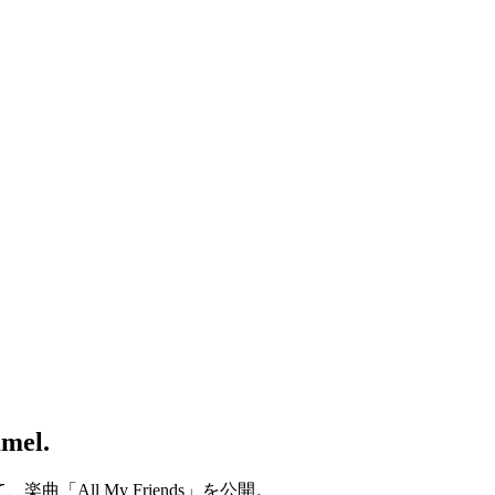
mel.
All My Friends」を公開。