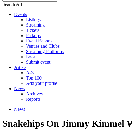
Search All
Events
Listings
Streaming
Tickets
Pickups
Event Reports
Venues and Clubs
Streaming Platforms
Local
Submit event
Artists
A-Z
Top 100
Add your profile
News
Archives
Reports
News
Snakehips On Jimmy Kimmel W