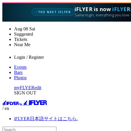
iFLYER is now
iFLYER
✦
THE NEXT IFLYER
Same login, everything you love —
Aug
08
Sat
Suggested
Tickets
Near Me
Login / Register
Events
Bars
Photos
myFLYER
edit
SIGN OUT
/ en
iFLYER日本語サイトはこちら.