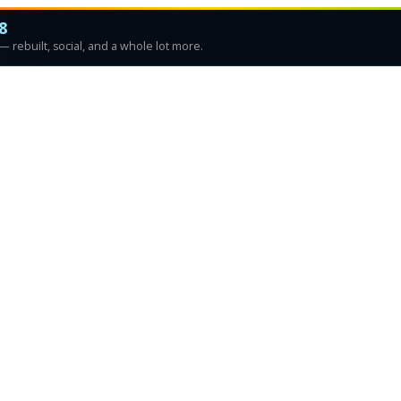
8
 rebuilt, social, and a whole lot more.