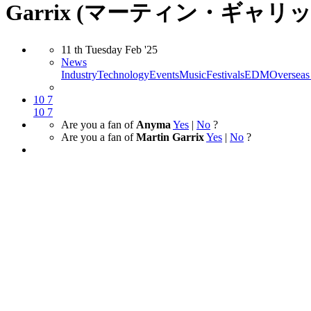
Garrix (マーティン・ギャ
11
th
Tuesday
Feb
'25
News
Industry
Technology
Events
Music
Festivals
EDM
Oversea
10
7
10
7
Are you a fan of
Anyma
Yes
|
No
?
Are you a fan of
Martin Garrix
Yes
|
No
?