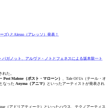
ーカーズ) とAlesso（アレッソ）発表！
インディラ・パガノット、アルヴァ・ノトとフェネスによる坂本龍一ト
された。
ー
Post Malone（ポスト・マローン）
、Tale Of Us（テール・オ
題となった
Anyma（アニマ）
といったアーティストが発表され
driatique（アドリアティーク）といったハウス、テクノアーティス