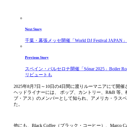
Next Story
千葉・幕張メッセ開催「World DJ Festival JA
Previous Story
スペイン・バルセロナ開催「Sónar 2025」Bo
リビュートも
2025年8月7日～10日の4日間に渡りルーマニアにて開催
ヘッドライナーには、 ポップ、カントリー、R&B 等
ブ・アス）のメンバーとして知られ、アメリカ・ラスベガ
た。
他にも、Black Coffee（ブラック・コーヒー）、Mar