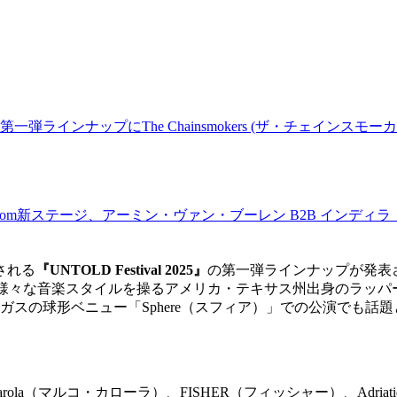
PAN」第一弾ラインナップにThe Chainsmokers (ザ・チェインスモ
iler Room新ステージ、アーミン・ヴァン・ブーレン B2B 
される
『UNTOLD Festival 2025』
の第一弾ラインナップが発表
、様々な音楽スタイルを操るアメリカ・テキサス州出身のラッパ
スの球形ベニュー「Sphere（スフィア）」での公演でも話
co Carola（マルコ・カローラ）、FISHER（フィッシャー）、A