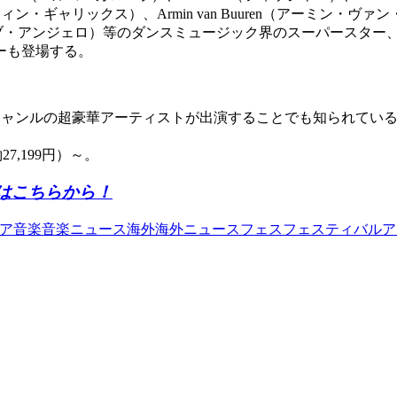
（マーティン・ギャリックス）、Armin van Buuren（アーミン・ヴ
スティーブ・アンジェロ）等のダンスミュージック界のスーパースター、更に 
ガーも登場する。
に毎年様々なジャンルの超豪華アーティストが出演することでも知られて
27,199円）～。
ト購入はこちらから！
ア
音楽
音楽ニュース
海外
海外ニュース
フェス
フェスティバル
ア