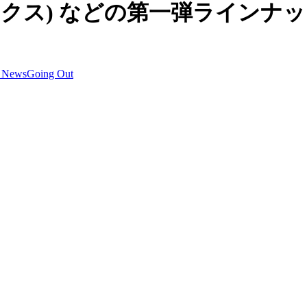
リックス) などの第一弾ラインナ
s News
Going Out