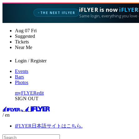
iFLYER is now
iFLYER
✦
THE NEXT IFLYER
Same login, everything you love —
Aug
07
Fri
Suggested
Tickets
Near Me
Login / Register
Events
Bars
Photos
myFLYER
edit
SIGN OUT
/ en
iFLYER日本語サイトはこちら.