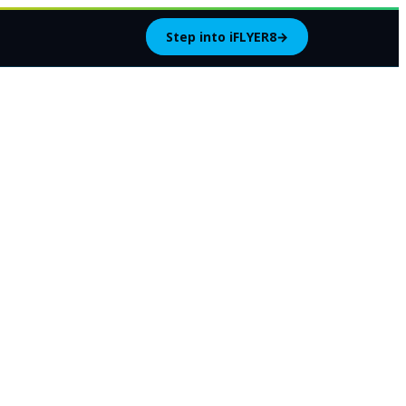
Step into iFLYER8
→