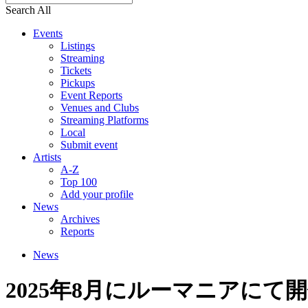
Search All
Events
Listings
Streaming
Tickets
Pickups
Event Reports
Venues and Clubs
Streaming Platforms
Local
Submit event
Artists
A-Z
Top 100
Add your profile
News
Archives
Reports
News
2025年8月にルーマニアにて開催される