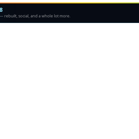
8
 rebuilt, social, and a whole lot more.