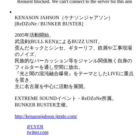
KENASON JAHSON（ケナソンジャアソン）
[ReDZoNe / BUNKER BUSTER]
2005年活動開始。
武流剣(BULL KEN)によるBUZZ UNIT。
歪んだキックとシンセ、ギターリフ、鉄屑や工事現場
のノイズ、
民族的なパーカッション等をジャンル関係無く自身の
フィルターを通し空間に放出。
『光と闇の混沌融合爆発』をテーマとしたLIVEに重点
を置き、
主に名古屋を中心に活動を展開。
EXTREME SOUNDイベント・ReDZoNe所属。
BUNKER BUSTER主催。
http://kenasonjahson.jimdo.com/
iFLYER
twitter.com