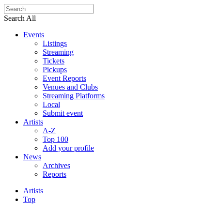
Search All
Events
Listings
Streaming
Tickets
Pickups
Event Reports
Venues and Clubs
Streaming Platforms
Local
Submit event
Artists
A-Z
Top 100
Add your profile
News
Archives
Reports
Artists
Top