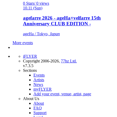
0 Stars/ 0 views
10.11 (Sun)
agefarre 2026 - ageHa×velfarre 15th
Anniversary CLUB EDITION -
ageHa / Tokyo,
Japan
More events
iFLYER
Copyright 2006-2026,
77hz Ltd.
v7.3.5
Sections
Events
Artists
News
myFLYER
Add your event, venue, artist, page
About Us
About
FAQ
Support