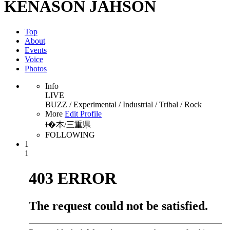
KENASON JAHSON
Top
About
Events
Voice
Photos
Info
LIVE
BUZZ / Experimental / Industrial / Tribal / Rock
More
Edit Profile
Ɨ�本/三重県
FOLLOWING
1
1