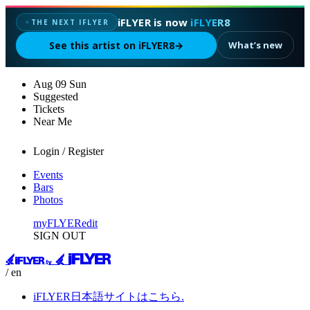
iFLYER is now
iFLYER8
THE NEXT IFLYER
✦
See this artist on iFLYER8
→
What’s new
Aug
09
Sun
Suggested
Tickets
Near Me
Login / Register
Events
Bars
Photos
myFLYER
edit
SIGN OUT
/ en
iFLYER日本語サイトはこちら.