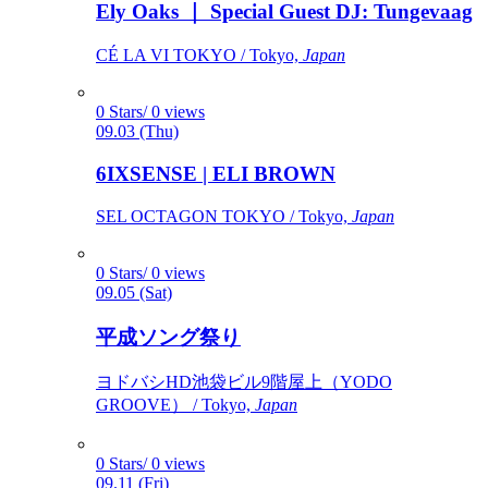
Ely Oaks ｜ Special Guest DJ: Tungevaag
CÉ LA VI TOKYO / Tokyo,
Japan
0 Stars/ 0 views
09.03 (Thu)
6IXSENSE | ELI BROWN
SEL OCTAGON TOKYO / Tokyo,
Japan
0 Stars/ 0 views
09.05 (Sat)
平成ソング祭り
ヨドバシHD池袋ビル9階屋上（YODO
GROOVE） / Tokyo,
Japan
0 Stars/ 0 views
09.11 (Fri)