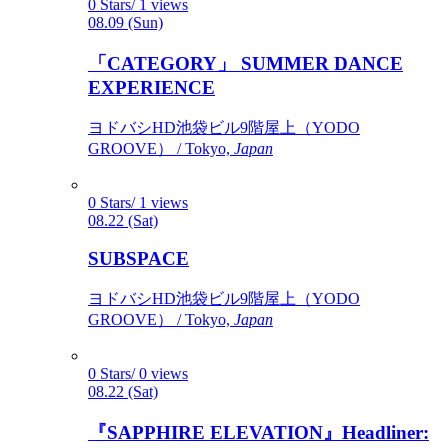
0 Stars/ 1 views
08.09 (Sun)
「CATEGORY」 SUMMER DANCE
EXPERIENCE
ヨドバシHD池袋ビル9階屋上（YODO
GROOVE） / Tokyo,
Japan
0 Stars/ 1 views
08.22 (Sat)
SUBSPACE
ヨドバシHD池袋ビル9階屋上（YODO
GROOVE） / Tokyo,
Japan
0 Stars/ 0 views
08.22 (Sat)
『SAPPHIRE ELEVATION』Headliner: