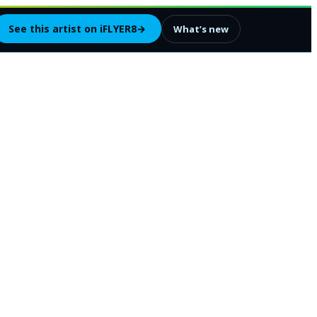
See this artist on iFLYER8
→
What’s new