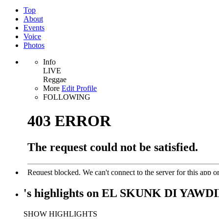
Top
About
Events
Voice
Photos
Info
LIVE
Reggae
More
Edit Profile
FOLLOWING
's
highlights
on
EL SKUNK DI YAWDI
SHOW HIGHLIGHTS