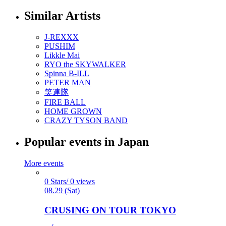
Similar Artists
J-REXXX
PUSHIM
Likkle Mai
RYO the SKYWALKER
Spinna B-ILL
PETER MAN
笑連隊
FIRE BALL
HOME GROWN
CRAZY TYSON BAND
Popular events in Japan
More events
0 Stars/ 0 views
08.29 (Sat)
CRUSING ON TOUR TOKYO