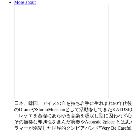
More about
日本、韓国、アイヌの血を持ち岩手に生れまれ90年代後半よりM
のDramsやStudioMusicianとして活動をしてきたKATU
レゲエを基礎にあらゆる音楽を吸収し型に囚われず心の赴くまま演
その類稀な即興性を含んだ演奏やAcoustic 2pie
ラマーが溺愛した世界的クンビアバンド"Very Be Care