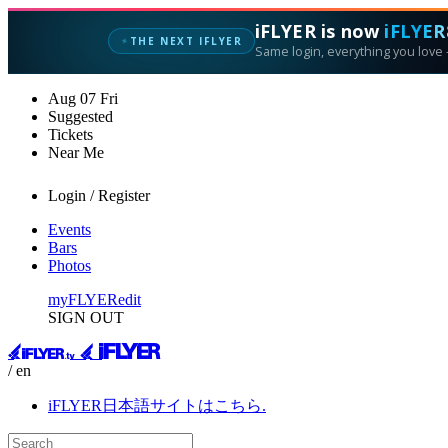
iFLYER is now
iFLYER
✦
THE NEXT IFLYER
Same login, everything you love —
Aug
07
Fri
Suggested
Tickets
Near Me
Login / Register
Events
Bars
Photos
myFLYER
edit
SIGN OUT
/ en
iFLYER日本語サイトはこちら.