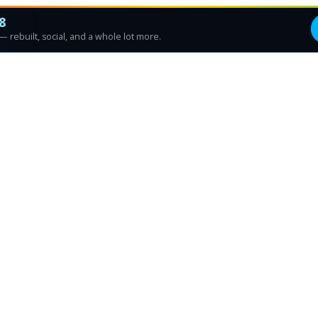
8
 rebuilt, social, and a whole lot more.