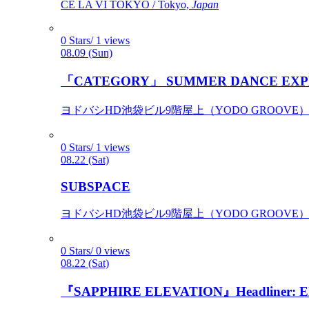
CÉ LA VI TOKYO / Tokyo,
Japan
0 Stars/ 1 views
08.09 (Sun)
「CATEGORY」 SUMMER DANCE EXP
ヨドバシHD池袋ビル9階屋上（YODO GROOVE） / 
0 Stars/ 1 views
08.22 (Sat)
SUBSPACE
ヨドバシHD池袋ビル9階屋上（YODO GROOVE） / 
0 Stars/ 0 views
08.22 (Sat)
『SAPPHIRE ELEVATION』Headliner: Ely 