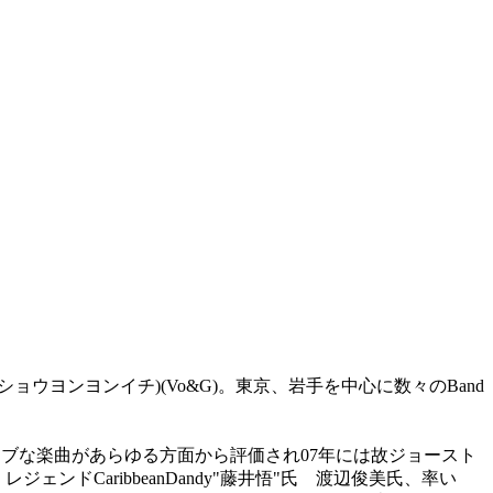
(ショウヨンヨンイチ)(Vo&G)。東京、岩手を中心に数々のBand
シティブな楽曲があらゆる方面から評価され07年には故ジョースト
ジェンドCaribbeanDandy"藤井悟"氏 渡辺俊美氏、率い