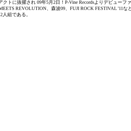
クトに抜擢され 09年5月2日！P-Vine Recordsよりデ
KOO MEETS REVOLUTION、森波09、FUJI ROCK FES
な2人組である。