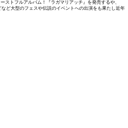
ビューファーストフルアルバム！『ラガマリアッチ』を発売するや、
TIVAL '11などなど大型のフェスや伝説のイベントへの出演をも果たし近年