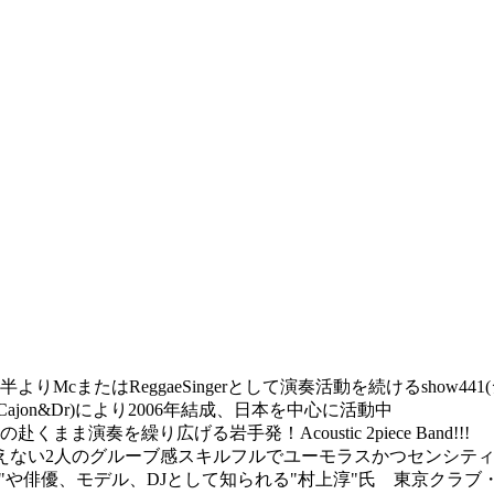
cまたはReggaeSingerとして演奏活動を続けるshow441
SI(Cajon&Dr)により2006年結成、日本を中心に活動中
奏を繰り広げる岩手発！Acoustic 2piece Band!!!
ce とは思えない2人のグルーブ感スキルフルでユーモラスかつセン
ful"や俳優、モデル、DJとして知られる"村上淳"氏 東京クラブ・レ