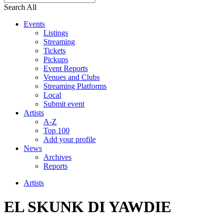
Search All
Events
Listings
Streaming
Tickets
Pickups
Event Reports
Venues and Clubs
Streaming Platforms
Local
Submit event
Artists
A-Z
Top 100
Add your profile
News
Archives
Reports
Artists
EL SKUNK DI YAWDIE