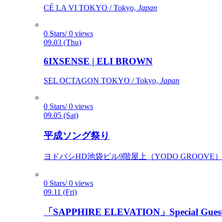
CÉ LA VI TOKYO / Tokyo,
Japan
0 Stars/ 0 views
09.03 (Thu)
6IXSENSE | ELI BROWN
SEL OCTAGON TOKYO / Tokyo,
Japan
0 Stars/ 0 views
09.05 (Sat)
平成ソング祭り
ヨドバシHD池袋ビル9階屋上（YODO GROOVE） / 
0 Stars/ 0 views
09.11 (Fri)
「SAPPHIRE ELEVATION」Special Gues