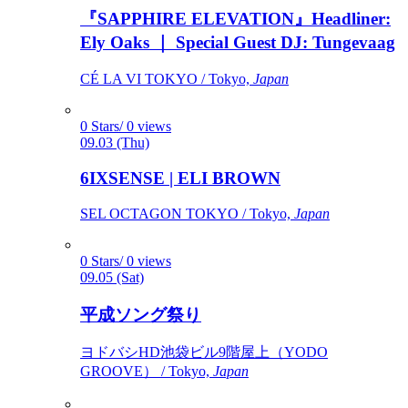
『SAPPHIRE ELEVATION』Headliner:
Ely Oaks ｜ Special Guest DJ: Tungevaag
CÉ LA VI TOKYO / Tokyo,
Japan
0 Stars/ 0 views
09.03 (Thu)
6IXSENSE | ELI BROWN
SEL OCTAGON TOKYO / Tokyo,
Japan
0 Stars/ 0 views
09.05 (Sat)
平成ソング祭り
ヨドバシHD池袋ビル9階屋上（YODO
GROOVE） / Tokyo,
Japan