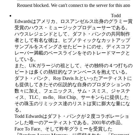
Todd
Edwardsはアメリカ、ロスアンゼルス出身のグラミー賞
受賞のハウス・ミュージックプロデューサーである。
ハウスレジェンドとして、ダフト・パンクの共同制作
者として有名な彼は、ヒプノティックなカットアップ
サンプルをスイングさせたビートにのせ、ディスコフ
レーバー満載のベースラインをそのトレードマークと
している。
また、UKガラージの祖として、その独特の４つ打ちの
ビートは多くの熱狂的なファンベースを抱えている。
ダフト・パンク、Roy Davis Jr.といったアーティストに
も提供してきたその伝説的な自身のプロダクションの
数々に加え、フェニックス、サム・スミス、ジャステ
ィス、TLC、m-flo、Hot Chip、サーキンらに提供した
その珠玉のリミックス達のリストは実に膨大な量にな
る。
Todd Edwardsはダフト・パンクが２度コラボレーショ
ンした唯一のアーティストである。2001年の作品、
Face To Face、そして昨年グラミーを受賞した