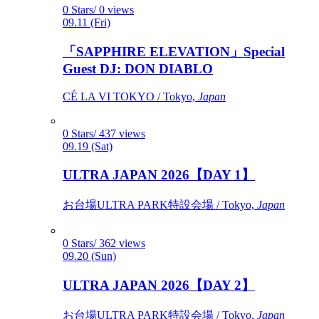
0 Stars/ 0 views
09.11 (Fri)
「SAPPHIRE ELEVATION」Special
Guest DJ: DON DIABLO
CÉ LA VI TOKYO / Tokyo,
Japan
0 Stars/ 437 views
09.19 (Sat)
ULTRA JAPAN 2026【DAY 1】
お台場ULTRA PARK特設会場 / Tokyo,
Japan
0 Stars/ 362 views
09.20 (Sun)
ULTRA JAPAN 2026【DAY 2】
お台場ULTRA PARK特設会場 / Tokyo,
Japan