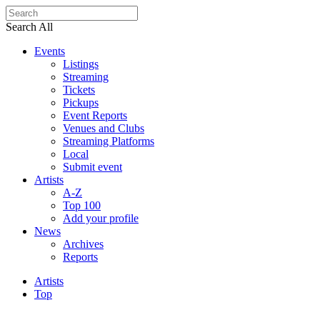
Search All
Events
Listings
Streaming
Tickets
Pickups
Event Reports
Venues and Clubs
Streaming Platforms
Local
Submit event
Artists
A-Z
Top 100
Add your profile
News
Archives
Reports
Artists
Top