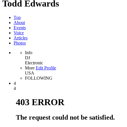
Todd Edwards
Top
About
Events
Voice
Articles
Photos
Info
DJ
Electronic
More
Edit Profile
USA
FOLLOWING
4
4