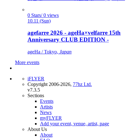
0 Stars/ 0 views
10.11 (Sun)
agefarre 2026 - ageHa×velfarre 15th
Anniversary CLUB EDITION -
ageHa / Tokyo,
Japan
More events
iFLYER
Copyright 2006-2026,
77hz Ltd.
v7.3.5
Sections
Events
Artists
News
myFLYER
Add your event, venue, artist, page
About Us
About