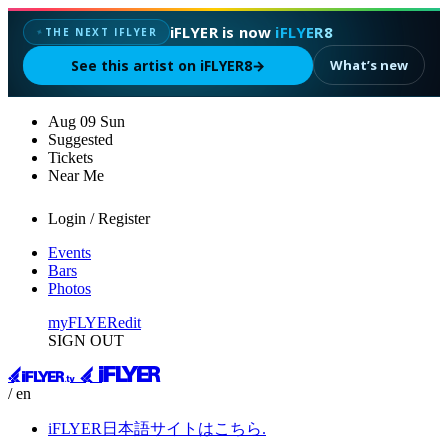
iFLYER is now
iFLYER8
THE NEXT IFLYER
✦
See this artist on iFLYER8
→
What’s new
Aug
09
Sun
Suggested
Tickets
Near Me
Login / Register
Events
Bars
Photos
myFLYER
edit
SIGN OUT
/ en
iFLYER日本語サイトはこちら.