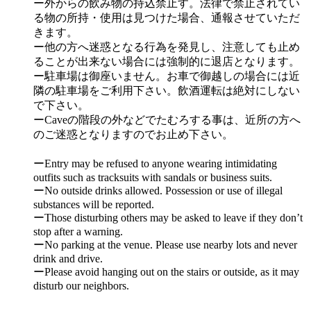
ー外からの飲み物の持込禁止す。法律で禁止されてい
る物の所持・使用は見つけた場合、通報させていただ
きます。
ー他の方へ迷惑となる行為を発見し、注意しても止め
ることが出来ない場合には強制的に退店となります。
ー駐車場は御座いません。お車で御越しの場合には近
隣の駐車場をご利用下さい。飲酒運転は絶対にしない
で下さい。
ーCaveの階段の外などでたむろする事は、近所の方へ
のご迷惑となりますのでお止め下さい。
ーEntry may be refused to anyone wearing intimidating
outfits such as tracksuits with sandals or business suits.
ーNo outside drinks allowed. Possession or use of illegal
substances will be reported.
ーThose disturbing others may be asked to leave if they don’t
stop after a warning.
ーNo parking at the venue. Please use nearby lots and never
drink and drive.
ーPlease avoid hanging out on the stairs or outside, as it may
disturb our neighbors.