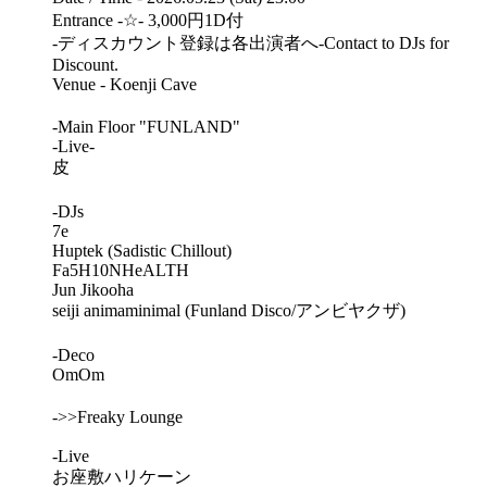
Entrance -☆- 3,000円1D付
-ディスカウント登録は各出演者へ-Contact to DJs for
Discount.
Venue - Koenji Cave
-Main Floor "FUNLAND"
-Live-
皮
-DJs
7e
Huptek (Sadistic Chillout)
Fa5H10NHeALTH
Jun Jikooha
seiji animaminimal (Funland Disco/アンビヤクザ)
-Deco
OmOm
->>Freaky Lounge
-Live
お座敷ハリケーン