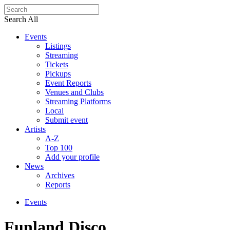
Search All
Events
Listings
Streaming
Tickets
Pickups
Event Reports
Venues and Clubs
Streaming Platforms
Local
Submit event
Artists
A-Z
Top 100
Add your profile
News
Archives
Reports
Events
Funland Disco