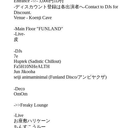
Entrance -☆- 3,000円1D付
-ディスカウント登録は各出演者へ-Contact to DJs for
Discount.
Venue - Koenji Cave
-Main Floor "FUNLAND"
-Live-
皮
-DJs
7e
Huptek (Sadistic Chillout)
Fa5H10NHeALTH
Jun Jikooha
seiji animaminimal (Funland Disco/アンビヤクザ)
-Deco
OmOm
->>Freaky Lounge
-Live
お座敷ハリケーン
ちんすこうルー