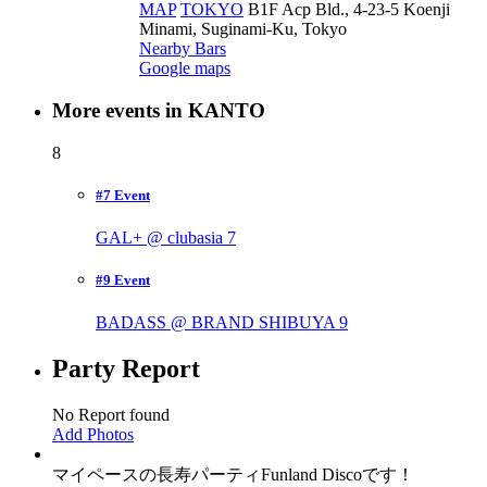
MAP
TOKYO
B1F Acp Bld., 4-23-5 Koenji
Minami, Suginami-Ku, Tokyo
Nearby Bars
Google maps
More events in KANTO
8
#7 Event
GAL+ @ clubasia
7
#9 Event
BADASS @ BRAND SHIBUYA
9
Party Report
No Report found
Add Photos
マイペースの長寿パーティFunland Discoです！