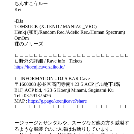
ちんすこうルー
Kei
-DJs
TOMSUCK (X-TEND / MANIAC_VRC)
Hënkį (和刻/Random Rec./Adelic Rec./Human Spectrum)
OmOm
裸のノリーズ
∟∟∟∟∟∟∟∟∟∟∟∟∟∟∟∟∟∟∟∟∟∟∟∟
∟野外の詳細 / Rave info , Tickets
https://koenjicave.zaiko.io/
∟ INFORMATION - DJ’S BAR Cave
〒1660003 杉並区高円寺南4-23-5 ACPビル地下1階
B1F, ACP bld, 4-23-5 Koenji Minami, Suginami-Ku
Tel : 03-5913-9426
MAP :
https://g.page/koenjicave?share
∟∟∟∟∟∟∟∟∟∟∟∟∟∟∟∟∟∟∟∟∟∟∟∟
ージャージとサンダルや、スーツなど他の方を威嚇す
るような服装でのご入場はお断りしています。