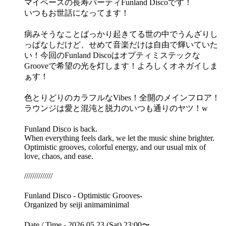
マイペースの長寿パーティFunland Discoです！
いつもお世話になってます！
病みそうなことばっかり起きてる世の中でうんざりし
っぱなしだけど、せめて音楽だけは自由で輝いていた
い！今回のFunland Discoはオプティミステックな
Grooveで希望の光を灯します！よろしくオネガイしま
ぁす！
色とりどりのカラフルなVibes！全開のメインフロア！
ラウンジは愛と混沌と脱力のいつも通りのヤツ！w
Funland Disco is back.
When everything feels dark, we let the music shine brighter.
Optimistic grooves, colorful energy, and our usual mix of
love, chaos, and ease.
//////////////
Funland Disco - Optimistic Grooves-
Organized by seiji animaminimal
Date / Time - 2026.05.23 (Sat) 23:00〜