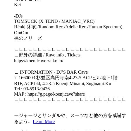
Kei
-DJs
TOMSUCK (X-TEND / MANIAC_VRC)
Hënkį (和刻/Random Rec./Adelic Rec./Human Spectrum)
OmOm
裸のノリーズ
∟∟∟∟∟∟∟∟∟∟∟∟∟∟∟∟∟∟∟∟∟∟∟∟
∟野外の詳細 / Rave info , Tickets
https://koenjicave.zaiko.io/
∟ INFORMATION - DJ’S BAR Cave
〒1660003 杉並区高円寺南4-23-5 ACPビル地下1階
B1F, ACP bld, 4-23-5 Koenji Minami, Suginami-Ku
Tel : 03-5913-9426
MAP : https://g.page/koenjicave?share
∟∟∟∟∟∟∟∟∟∟∟∟∟∟∟∟∟∟∟∟∟∟∟∟
ージャージとサンダルや、スーツなど他の方を威嚇す
るよう...
Learn More