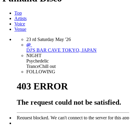
Top
Artists
Voice
Venue
23
rd
Saturday
May
'26
@
DJ'S BAR CAVE
TOKYO, JAPAN
NIGHT
Psychedelic
Trance
Chill out
FOLLOWING