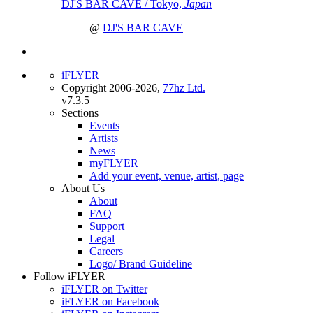
DJ'S BAR CAVE / Tokyo,
Japan
@
DJ'S BAR CAVE
iFLYER
Copyright 2006-2026,
77hz Ltd.
v7.3.5
Sections
Events
Artists
News
myFLYER
Add your event, venue, artist, page
About Us
About
FAQ
Support
Legal
Careers
Logo/ Brand Guideline
Follow iFLYER
iFLYER on Twitter
iFLYER on Facebook