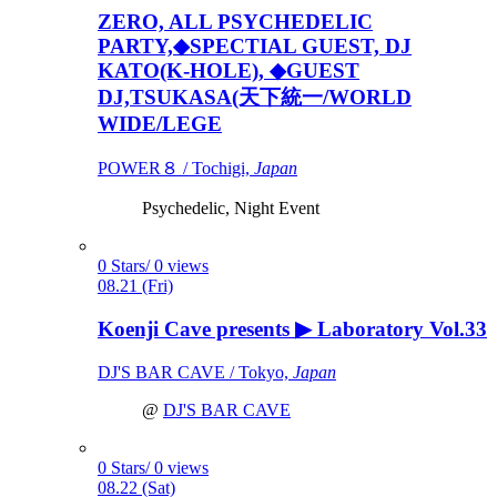
ZERO, ALL PSYCHEDELIC
PARTY,◆SPECTIAL GUEST, DJ
KATO(K-HOLE), ◆GUEST
DJ,TSUKASA(天下統一/WORLD
WIDE/LEGE
POWER８ / Tochigi,
Japan
Psychedelic, Night Event
0 Stars/ 0 views
08.21 (Fri)
Koenji Cave presents ▶ Laboratory Vol.33
DJ'S BAR CAVE / Tokyo,
Japan
@
DJ'S BAR CAVE
0 Stars/ 0 views
08.22 (Sat)