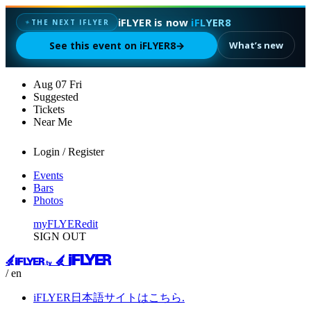
iFLYER is now
iFLYER8
✦
THE NEXT IFLYER
See this event on iFLYER8
→
What’s new
Aug
07
Fri
Suggested
Tickets
Near Me
Login / Register
Events
Bars
Photos
myFLYER
edit
SIGN OUT
/ en
iFLYER日本語サイトはこちら.