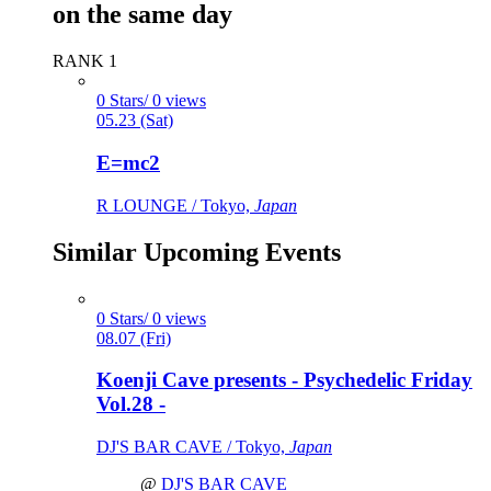
on the same day
RANK 1
0 Stars/ 0 views
05.23 (Sat)
E=mc2
R LOUNGE / Tokyo,
Japan
Similar Upcoming Events
0 Stars/ 0 views
08.07 (Fri)
Koenji Cave presents - Psychedelic Friday
Vol.28 -
DJ'S BAR CAVE / Tokyo,
Japan
@
DJ'S BAR CAVE