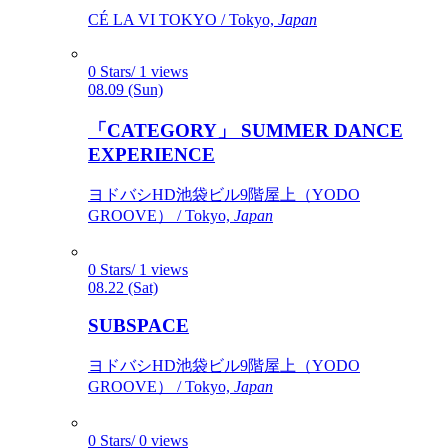
CÉ LA VI TOKYO / Tokyo,
Japan
0 Stars/ 1 views
08.09 (Sun)
「CATEGORY」 SUMMER DANCE
EXPERIENCE
ヨドバシHD池袋ビル9階屋上（YODO
GROOVE） / Tokyo,
Japan
0 Stars/ 1 views
08.22 (Sat)
SUBSPACE
ヨドバシHD池袋ビル9階屋上（YODO
GROOVE） / Tokyo,
Japan
0 Stars/ 0 views