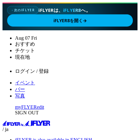
iFLYERは、
iFLYER8
へ。
次のIFLYER
✦
iFLYER8を開く
→
Aug
07
Fri
おすすめ
チケット
現在地
ログイン / 登録
イベント
バー
写真
myFLYER
edit
SIGN OUT
/ ja
iFLYER is also available in ENGLISH.