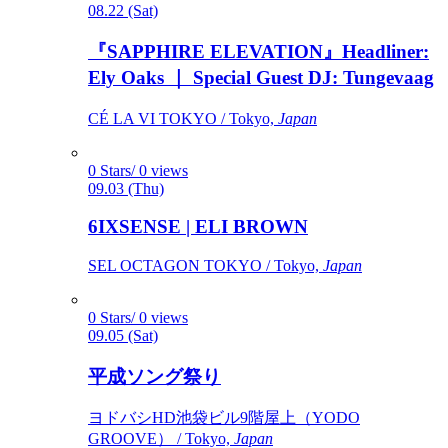
08.22 (Sat)
『SAPPHIRE ELEVATION』Headliner:
Ely Oaks ｜ Special Guest DJ: Tungevaag
CÉ LA VI TOKYO / Tokyo,
Japan
0 Stars/ 0 views
09.03 (Thu)
6IXSENSE | ELI BROWN
SEL OCTAGON TOKYO / Tokyo,
Japan
0 Stars/ 0 views
09.05 (Sat)
平成ソング祭り
ヨドバシHD池袋ビル9階屋上（YODO
GROOVE） / Tokyo,
Japan