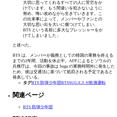
大切に思ってくれるすべての人に苦労をか
けています。もう間違いを犯さないように
努め、悔い改めながら生きていきます。こ
の出来事によって、メンバーやファンとの
大切な思い出を大いに傷つけてしまい、
BTS という名前に多大なプレッシャーをか
けてしまいました」
と述べた。
BTS は、メンバーが義務としての韓国の軍務を終える
までの2年間、活動を休止中。AFP によるとソウルの
兵務庁は、今回の事故は Suga の軍務時間外に発生した
ため、彼は交通法に基づいて処罰される予定であると
発表している。
タグ
BTS 防弾少年団
BTS
SUGA
スガ
飲酒運転
関連ページ
BTS 防弾少年団