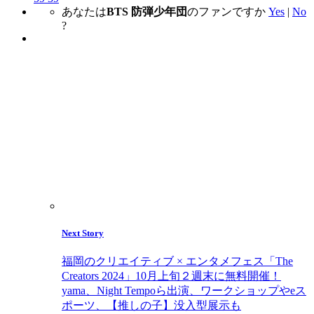
あなたは
BTS 防弾少年団
のファンですか
Yes
|
No
?
Next Story
福岡のクリエイティブ × エンタメフェス「The
Creators 2024」10月上旬２週末に無料開催！
yama、Night Tempoら出演、ワークショップやeス
ポーツ、【推しの子】没入型展示も