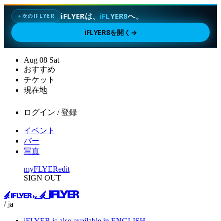
iFLYERは、
iFLYER8
へ。
次のIFLYER
✦
iFLYER8を開く
→
Aug
08
Sat
おすすめ
チケット
現在地
ログイン / 登録
イベント
バー
写真
myFLYER
edit
SIGN OUT
/ ja
iFLYER is also available in ENGLISH.