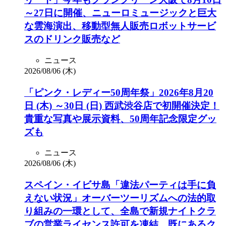
～27日に開催、ニューロミュージックと巨大
な雲海演出、移動型無人販売ロボットサービ
スのドリンク販売など
ニュース
2026/08/06 (木)
「ピンク・レディー50周年祭」2026年8月20
日 (木) ～30日 (日) 西武渋谷店で初開催決定！
貴重な写真や展示資料、50周年記念限定グッ
ズも
ニュース
2026/08/06 (木)
スペイン・イビサ島「違法パーティは手に負
えない状況」オーバーツーリズムへの法的取
り組みの一環として、全島で新規ナイトクラ
ブの営業ライセンス許可を凍結…既にあるク