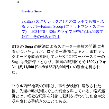
Previous Story
Skrillex (スクリレックス) とのコラボでも知られ
るラッパーFatman Scoop (ファットマン・スクー
プ) 、2024年8月30日のライブ最中に倒れ56歳で
死亡、その死因が判明
BTS の
Suga
の飲酒によるスクーター事故の問題に決
着がついたようだ。ロイター通信によると、電動キッ
クボードを飲酒運転していたK-POPスーパースターの
Suga は免許停止となり、韓国の裁判所から
1500万ウォ
ン（約11,500ドル/約165万3,000円）
の罰金を科され
た。
ソウル西部地裁の判事は、事件が検察に送致された
後、先週の略式判決でこの罰金を科している。略式起
訴とは、軽微な犯罪を対象に裁判を行わずに罰金や没
収を命じる手続きのことである。