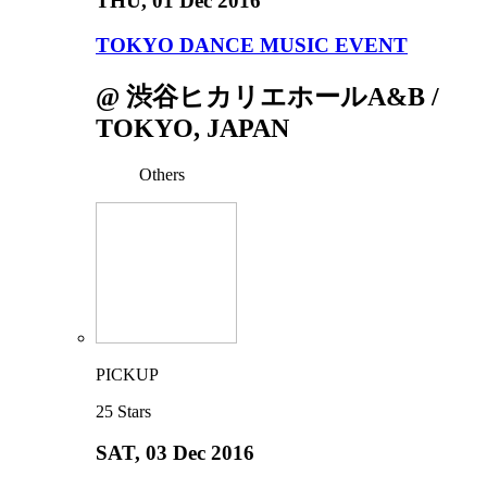
THU
, 01 Dec 2016
TOKYO DANCE MUSIC EVENT
@ 渋谷ヒカリエホールA&B /
TOKYO, JAPAN
Others
PICKUP
25
Stars
SAT
, 03 Dec 2016