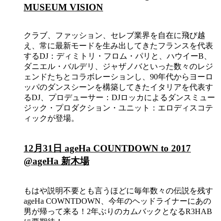
MUSEUM VISION
クラブ、ファッション、セレブ業界を自在に飛び越
え、常に最新モードを生み出してきたフランスを代表
するDJ：ディミトリ・フロム・パリと、ハウイーB、
ダニエル・バルデリ、ジャザノバといった数々のレジ
ェンドたちとコラボレーションし、90年代からヨーロ
ッパのダンスシーンを構築してきたイタリアを代表す
るDJ、プロデューサー：DJロッカによるダンスミュー
ジック・プロダクション・ユニット：エロディスコテ
ィックが登場。
12月31日 ageHa COUNTDOWN to 2017
@ageHa 新木場
もはや説明不要とも言うほどに毎年数々の伝説を残す
ageHa COWNTDOWN、今年のヘッドライナーにあの
男が帰って来る！2年ぶりのカムバックとなるR3HAB