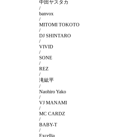
中田ヤスタカ
/
banvox
/
MITOMI TOKOTO
/
DJ SHINTARO
/
VIVID
/
SONE
/
REZ
/
滝紘平
/
Naohiro Yako
/
VJ MANAMI
/
MC CARDZ
/
BABY-T
/
Excellia