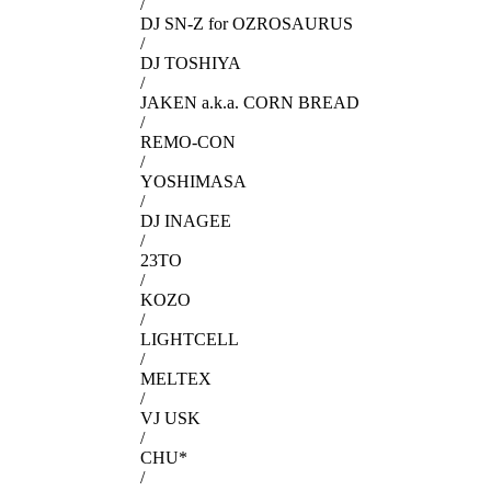
/
DJ SN-Z for OZROSAURUS
/
DJ TOSHIYA
/
JAKEN a.k.a. CORN BREAD
/
REMO-CON
/
YOSHIMASA
/
DJ INAGEE
/
23TO
/
KOZO
/
LIGHTCELL
/
MELTEX
/
VJ USK
/
CHU*
/