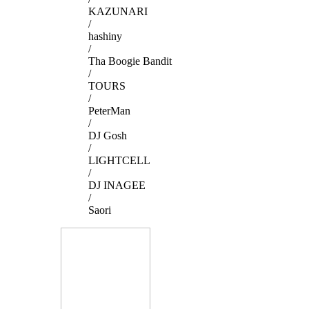
KAZUNARI
/
hashiny
/
Tha Boogie Bandit
/
TOURS
/
PeterMan
/
DJ Gosh
/
LIGHTCELL
/
DJ INAGEE
/
Saori