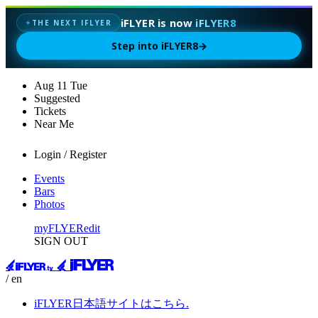
iFLYER is now
iFLYER8
THE NEXT IFLYER
✦
Step into iFLYER8
→
Aug
11
Tue
Suggested
Tickets
Near Me
Login / Register
Events
Bars
Photos
myFLYER
edit
SIGN OUT
/ en
iFLYER日本語サイトはこちら.