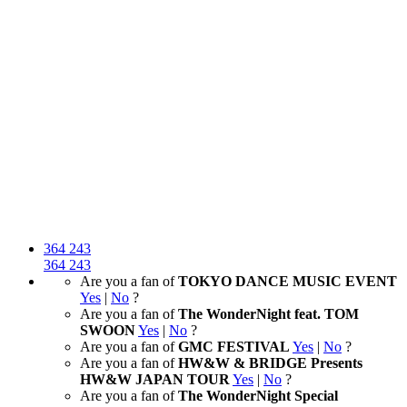
364
243
364
243
Are you a fan of
TOKYO DANCE MUSIC EVENT
Yes
|
No
?
Are you a fan of
The WonderNight feat. TOM
SWOON
Yes
|
No
?
Are you a fan of
GMC FESTIVAL
Yes
|
No
?
Are you a fan of
HW&W & BRIDGE Presents
HW&W JAPAN TOUR
Yes
|
No
?
Are you a fan of
The WonderNight Special