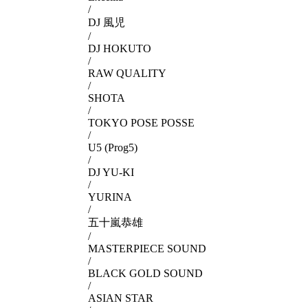
/
DJ 風児
/
DJ HOKUTO
/
RAW QUALITY
/
SHOTA
/
TOKYO POSE POSSE
/
U5 (Prog5)
/
DJ YU-KI
/
YURINA
/
五十嵐恭雄
/
MASTERPIECE SOUND
/
BLACK GOLD SOUND
/
ASIAN STAR