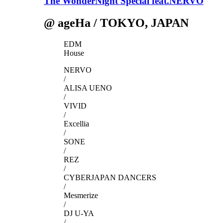
The WonderNight Special feat.NERVO
@ ageHa / TOKYO, JAPAN
EDM
House
NERVO
/
ALISA UENO
/
VIVID
/
Excellia
/
SONE
/
REZ
/
CYBERJAPAN DANCERS
/
Mesmerize
/
DJ U-YA
/