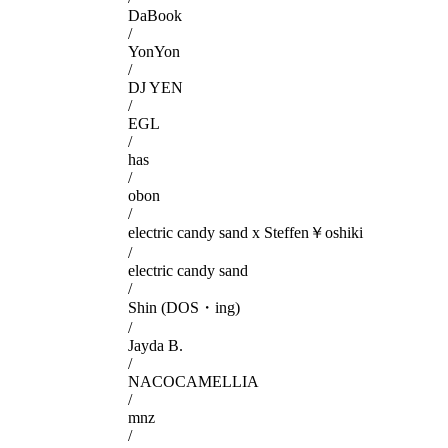
DaBook
/
YonYon
/
DJ YEN
/
EGL
/
has
/
obon
/
electric candy sand x Steffen￥oshiki
/
electric candy sand
/
Shin (DOS・ing)
/
Jayda B.
/
NACOCAMELLIA
/
mnz
/