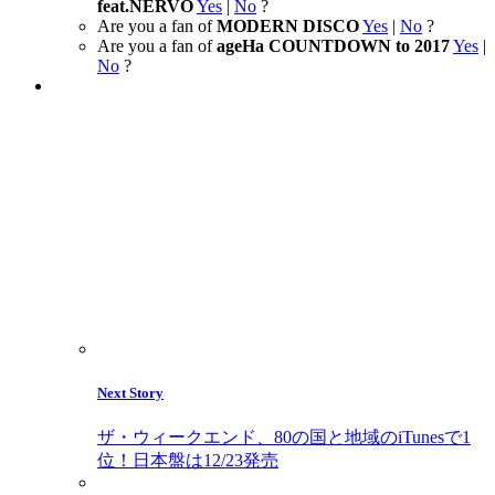
feat.NERVO
Yes
|
No
?
Are you a fan of
MODERN DISCO
Yes
|
No
?
Are you a fan of
ageHa COUNTDOWN to 2017
Yes
|
No
?
Next Story
ザ・ウィークエンド、80の国と地域のiTunesで1
位！日本盤は12/23発売