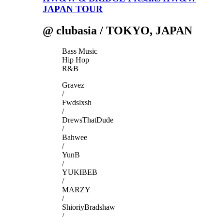
JAPAN TOUR
@ clubasia / TOKYO, JAPAN
Bass Music
Hip Hop
R&B
Gravez
/
Fwdslxsh
/
DrewsThatDude
/
Bahwee
/
YunB
/
YUKIBEB
/
MARZY
/
ShioriyBradshaw
/