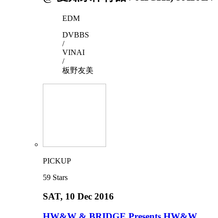
EDM
DVBBS
/
VINAI
/
板野友美
PICKUP
59
Stars
SAT
, 10 Dec 2016
HW&W & BRIDGE Presents HW&W