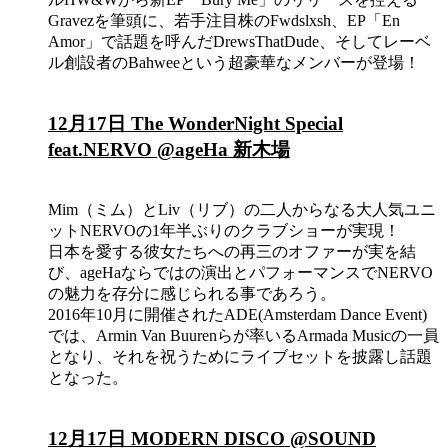
Gravezを筆頭に、若手注目株のFwdslxsh、EP「En
Amor」で話題を呼んだDrewsThatDude、そしてレーベ
ル創設者のBahweeという超豪華なメンバーが登場！
12月17日 The WonderNight Special
feat.NERVO @ageHa 新木場
Mim（ミム）とLiv（リブ）の二人からなる大人気ユニ
ットNERVOの1年半ぶりのクラブショーが実現！
日本を愛する彼女たちへの再三のオファーが実を結
び、ageHaならではの演出とパフォーマンスでNERVO
の魅力を存分に感じられる事であろう。
2016年10月に開催されたADE(Amsterdam Dance Event)
では、Armin Van Buurenらが率いるArmada Musicの一員
となり、それを祝うためにライブセットを披露し話題
となった。
12月17日 MODERN DISCO @SOUND