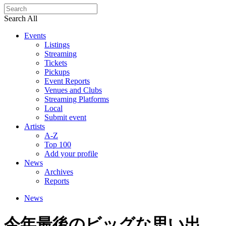
Search All
Events
Listings
Streaming
Tickets
Pickups
Event Reports
Venues and Clubs
Streaming Platforms
Local
Submit event
Artists
A-Z
Top 100
Add your profile
News
Archives
Reports
News
今年最後のビッグな思い出