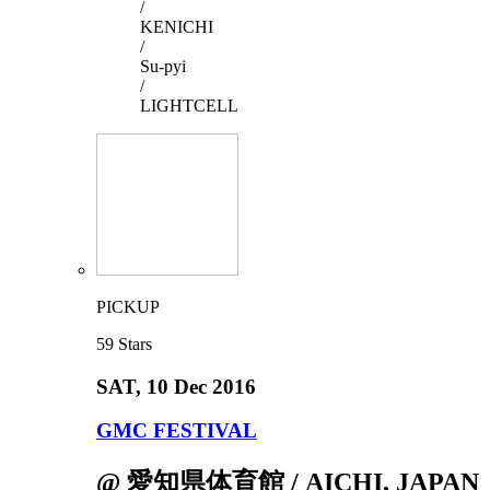
/
KENICHI
/
Su-pyi
/
LIGHTCELL
PICKUP
59
Stars
SAT
, 10 Dec 2016
GMC FESTIVAL
@ 愛知県体育館 / AICHI, JAPAN