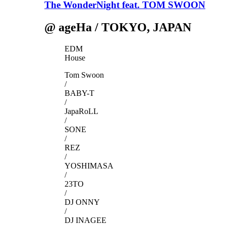
The WonderNight feat. TOM SWOON
@ ageHa / TOKYO, JAPAN
EDM
House
Tom Swoon
/
BABY-T
/
JapaRoLL
/
SONE
/
REZ
/
YOSHIMASA
/
23TO
/
DJ ONNY
/
DJ INAGEE