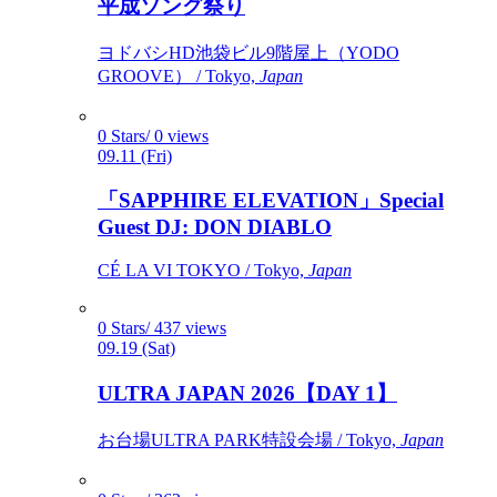
平成ソング祭り
ヨドバシHD池袋ビル9階屋上（YODO
GROOVE） / Tokyo,
Japan
0 Stars/ 0 views
09.11 (Fri)
「SAPPHIRE ELEVATION」Special
Guest DJ: DON DIABLO
CÉ LA VI TOKYO / Tokyo,
Japan
0 Stars/ 437 views
09.19 (Sat)
ULTRA JAPAN 2026【DAY 1】
お台場ULTRA PARK特設会場 / Tokyo,
Japan