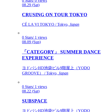
0 Stars/ 0 views
08.29 (Sat)
CRUSING ON TOUR TOKYO
CÉ LA VI TOKYO / Tokyo,
Japan
0 Stars/ 1 views
08.09 (Sun)
「CATEGORY」 SUMMER DANCE
EXPERIENCE
ヨドバシHD池袋ビル9階屋上（YODO
GROOVE） / Tokyo,
Japan
0 Stars/ 1 views
08.22 (Sat)
SUBSPACE
ヨドバシHD池袋ビル9階屋上（YODO