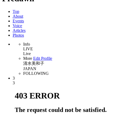
Top
About
Events
Voice
Articles
Photos
Info
LIVE
Live
More
Edit Profile
清水美和子
JAPAN
FOLLOWING
3
3