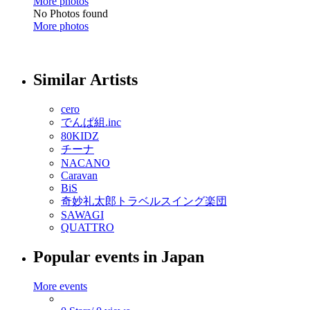
More photos
No Photos found
More photos
Similar Artists
cero
でんぱ組.inc
80KIDZ
チーナ
NACANO
Caravan
BiS
奇妙礼太郎トラベルスイング楽団
SAWAGI
QUATTRO
Popular events in Japan
More events