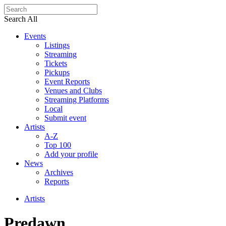
Search All
Events
Listings
Streaming
Tickets
Pickups
Event Reports
Venues and Clubs
Streaming Platforms
Local
Submit event
Artists
A-Z
Top 100
Add your profile
News
Archives
Reports
Artists
Predawn