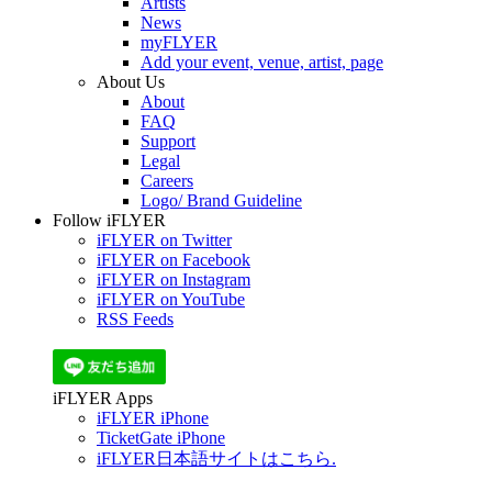
Artists
News
myFLYER
Add your event, venue, artist, page
About Us
About
FAQ
Support
Legal
Careers
Logo/ Brand Guideline
Follow iFLYER
iFLYER on Twitter
iFLYER on Facebook
iFLYER on Instagram
iFLYER on YouTube
RSS Feeds
iFLYER Apps
iFLYER iPhone
TicketGate iPhone
iFLYER日本語サイトはこちら.