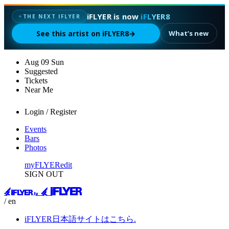
iFLYER is now
iFLYER8
✦
THE NEXT IFLYER
See this artist on iFLYER8
→
What’s new
Aug
09
Sun
Suggested
Tickets
Near Me
Login / Register
Events
Bars
Photos
myFLYER
edit
SIGN OUT
/ en
iFLYER日本語サイトはこちら.