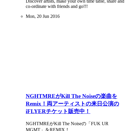
Discover artists, make your own time table, share and
co-ordinate with friends and go!!!
Mon, 20 Jun 2016
NGHTMREがKill The Noiseの楽曲を
Remix！両アーティストの来日公演の
iFLYERチケット販売中！
NGHTMREがKill The Noiseの「FUK UR
MGMT」をREMIX！