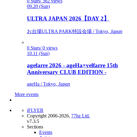
0 Stars/ 362 views
09.20 (Sun)
ULTRA JAPAN 2026【DAY 2】
お台場ULTRA PARK特設会場 / Tokyo,
Japan
0 Stars/ 0 views
10.11 (Sun)
agefarre 2026 - ageHa×velfarre 15th
Anniversary CLUB EDITION -
ageHa / Tokyo,
Japan
More events
iFLYER
Copyright 2006-2026,
77hz Ltd.
v7.3.5
Sections
Events