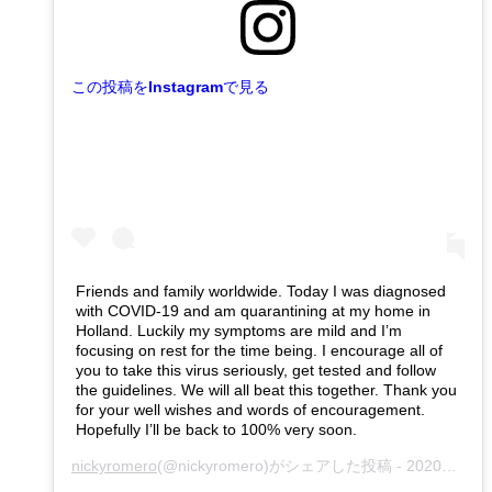
この投稿をInstagramで見る
Friends and family worldwide. Today I was diagnosed
with COVID-19 and am quarantining at my home in
Holland. Luckily my symptoms are mild and I’m
focusing on rest for the time being. I encourage all of
you to take this virus seriously, get tested and follow
the guidelines. We will all beat this together. Thank you
for your well wishes and words of encouragement.
Hopefully I’ll be back to 100% very soon.
nickyromero
(@nickyromero)がシェアした投稿 -
2020年 8月月15日午前10時04分PDT