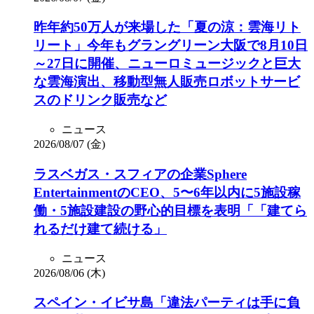
昨年約50万人が来場した「夏の涼：雲海リト
リート」今年もグラングリーン大阪で8月10日
～27日に開催、ニューロミュージックと巨大
な雲海演出、移動型無人販売ロボットサービ
スのドリンク販売など
ニュース
2026/08/07 (金)
ラスベガス・スフィアの企業Sphere
EntertainmentのCEO、5〜6年以内に5施設稼
働・5施設建設の野心的目標を表明「「建てら
れるだけ建て続ける」
ニュース
2026/08/06 (木)
スペイン・イビサ島「違法パーティは手に負