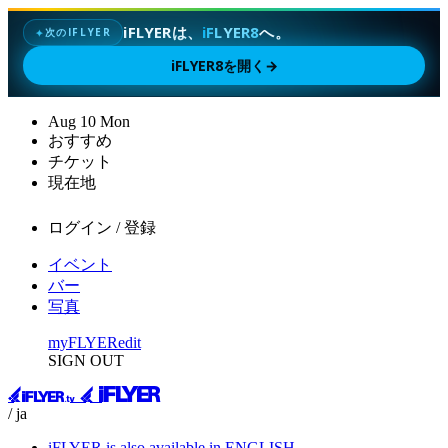
iFLYERは、
iFLYER8
へ。
次のIFLYER
✦
iFLYER8を開く
→
Aug
10
Mon
おすすめ
チケット
現在地
ログイン / 登録
イベント
バー
写真
myFLYER
edit
SIGN OUT
/ ja
iFLYER is also available in ENGLISH.