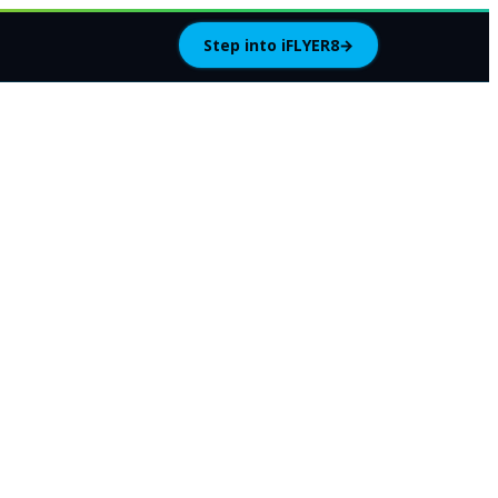
Step into iFLYER8
→