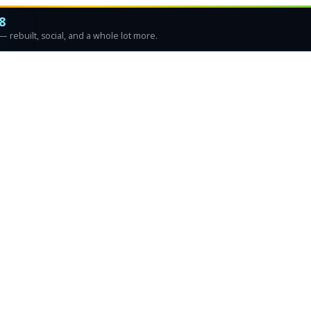
8
 rebuilt, social, and a whole lot more.