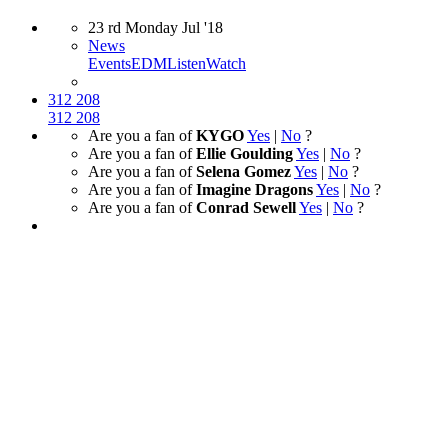
23
rd
Monday
Jul
'18
News
Events
EDM
Listen
Watch
312
208
312
208
Are you a fan of
KYGO
Yes
|
No
?
Are you a fan of
Ellie Goulding
Yes
|
No
?
Are you a fan of
Selena Gomez
Yes
|
No
?
Are you a fan of
Imagine Dragons
Yes
|
No
?
Are you a fan of
Conrad Sewell
Yes
|
No
?