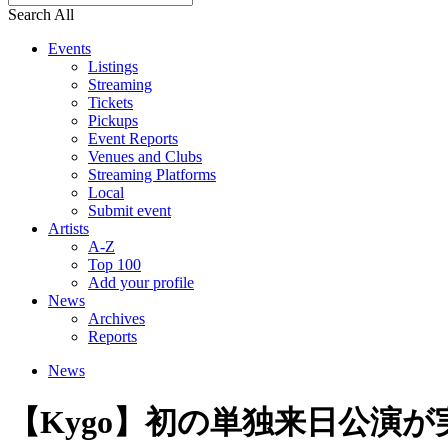
Search All
Events
Listings
Streaming
Tickets
Pickups
Event Reports
Venues and Clubs
Streaming Platforms
Local
Submit event
Artists
A-Z
Top 100
Add your profile
News
Archives
Reports
News
【Kygo】初の単独来日公演