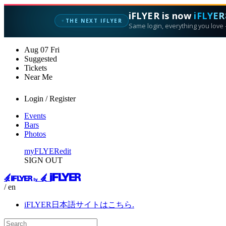
iFLYER is now
iFLYER
✦
THE NEXT IFLYER
Same login, everything you love —
Aug
07
Fri
Suggested
Tickets
Near Me
Login / Register
Events
Bars
Photos
myFLYER
edit
SIGN OUT
/ en
iFLYER日本語サイトはこちら.