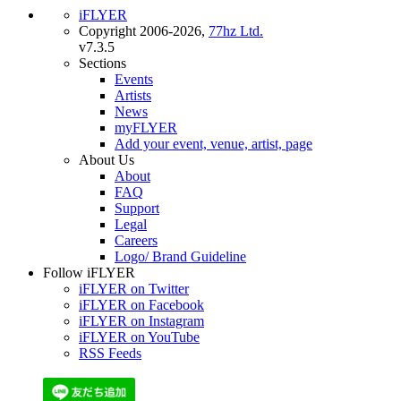
iFLYER
Copyright 2006-2026,
77hz Ltd.
v7.3.5
Sections
Events
Artists
News
myFLYER
Add your event, venue, artist, page
About Us
About
FAQ
Support
Legal
Careers
Logo/ Brand Guideline
Follow iFLYER
iFLYER on Twitter
iFLYER on Facebook
iFLYER on Instagram
iFLYER on YouTube
RSS Feeds