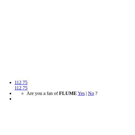
112
75
112
75
Are you a fan of
FLUME
Yes
|
No
?