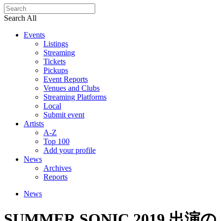
Search All
Events
Listings
Streaming
Tickets
Pickups
Event Reports
Venues and Clubs
Streaming Platforms
Local
Submit event
Artists
A-Z
Top 100
Add your profile
News
Archives
Reports
News
SUMMER SONIC 2019 出演の