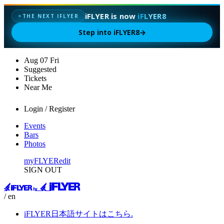
iFLYER is now
iFLYER8
✦
THE NEXT IFLYER
Step into iFLYER8
→
Aug
07
Fri
Suggested
Tickets
Near Me
Login / Register
Events
Bars
Photos
myFLYER
edit
SIGN OUT
/ en
iFLYER日本語サイトはこちら.