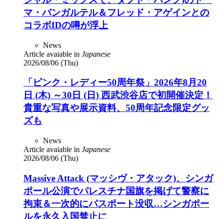
マ・バンガルテル＆フレッド・アゲインとの
コラボIDの噂が浮上
News
Article avaiable in
Japanese
2026/08/06 (Thu)
「ピンク・レディー50周年祭」2026年8月20
日 (木) ～30日 (日) 西武渋谷店で初開催決定！
貴重な写真や展示資料、50周年記念限定グッ
ズも
News
Article avaiable in
Japanese
2026/08/06 (Thu)
Massive Attack (マッシヴ・アタック)、シンガ
ポール公演でパレスチナ国旗を掲げて警察に
拘束＆一次的にパスポート没収…シンガポー
ルを永久入国禁止に