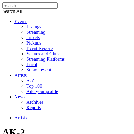
Search All
Events
Listings
Streaming
Tickets
Pickups
Event Reports
Venues and Clubs
Streaming Platforms
Local
Submit event
Artists
A-Z
Top 100
Add your profile
News
Archives
Reports
Artists
AK-2