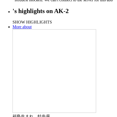
's
highlights
on
AK-2
SHOW HIGHLIGHTS
More about
福島生まれ。牡牛座。