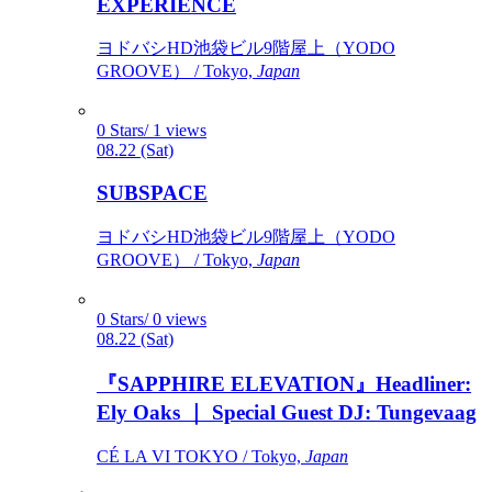
EXPERIENCE
ヨドバシHD池袋ビル9階屋上（YODO
GROOVE） / Tokyo,
Japan
0 Stars/ 1 views
08.22 (Sat)
SUBSPACE
ヨドバシHD池袋ビル9階屋上（YODO
GROOVE） / Tokyo,
Japan
0 Stars/ 0 views
08.22 (Sat)
『SAPPHIRE ELEVATION』Headliner:
Ely Oaks ｜ Special Guest DJ: Tungevaag
CÉ LA VI TOKYO / Tokyo,
Japan