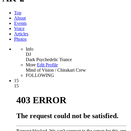
Top
About
Events
Voice
Articles
Photos
Info
DJ
Dark Psychedelic Trance
More
Edit Profile
Mind of Vision / Chirakari Crew
FOLLOWING
15
15