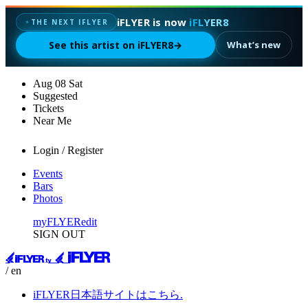
iFLYER is now
iFLYER8
✦
THE NEXT IFLYER
See this artist on iFLYER8
→
What’s new
Aug
08
Sat
Suggested
Tickets
Near Me
Login / Register
Events
Bars
Photos
myFLYER
edit
SIGN OUT
/ en
iFLYER日本語サイトはこちら.