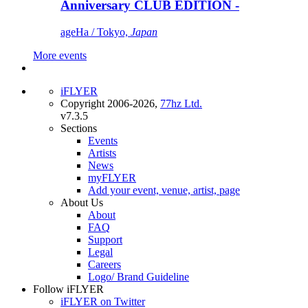
Anniversary CLUB EDITION -
ageHa / Tokyo,
Japan
More events
iFLYER
Copyright 2006-2026,
77hz Ltd.
v7.3.5
Sections
Events
Artists
News
myFLYER
Add your event, venue, artist, page
About Us
About
FAQ
Support
Legal
Careers
Logo/ Brand Guideline
Follow iFLYER
iFLYER on Twitter