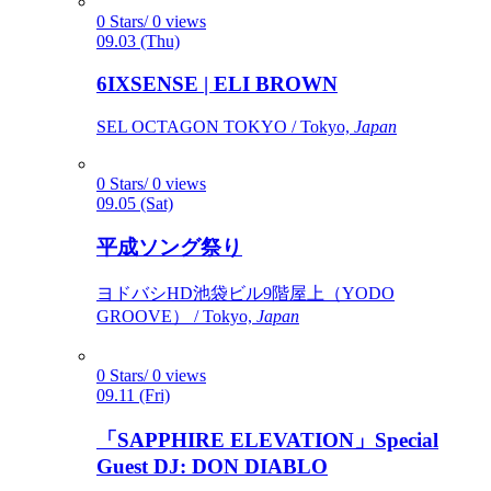
0 Stars/ 0 views
09.03 (Thu)
6IXSENSE | ELI BROWN
SEL OCTAGON TOKYO / Tokyo,
Japan
0 Stars/ 0 views
09.05 (Sat)
平成ソング祭り
ヨドバシHD池袋ビル9階屋上（YODO
GROOVE） / Tokyo,
Japan
0 Stars/ 0 views
09.11 (Fri)
「SAPPHIRE ELEVATION」Special
Guest DJ: DON DIABLO