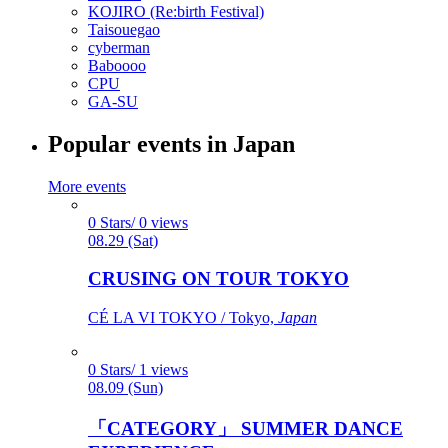
KOJIRO (Re:birth Festival)
Taisouegao
cyberman
Baboooo
CPU
GA-SU
Popular events in Japan
More events
0 Stars/ 0 views
08.29 (Sat)
CRUSING ON TOUR TOKYO
CÉ LA VI TOKYO / Tokyo,
Japan
0 Stars/ 1 views
08.09 (Sun)
「CATEGORY」 SUMMER DANCE