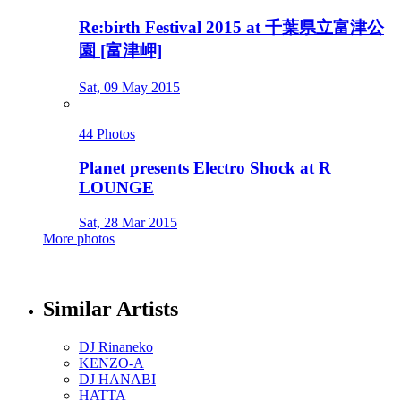
Re:birth Festival 2015 at 千葉県立富津公
園 [富津岬]
Sat, 09 May 2015
44 Photos
Planet presents Electro Shock at R
LOUNGE
Sat, 28 Mar 2015
More photos
Similar Artists
DJ Rinaneko
KENZO-A
DJ HANABI
HATTA